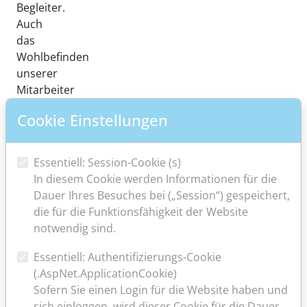
Begleiter.
Auch
das
Wohlbefinden
unserer
Mitarbeiter
liegt
Cookie Einstellungen
uns
am
Herzen.
Essentiell: Session-Cookie (s)
Respekt,
In diesem Cookie werden Informationen für die
Vertrauen
Dauer Ihres Besuches bei („Session“) gespeichert,
und
die für die Funktionsfähigkeit der Website
offene
notwendig sind.
Kommunikation
prägen
Essentiell: Authentifizierungs-Cookie
unsere
(.AspNet.ApplicationCookie)
Zusammenarbeit.
Sofern Sie einen Login für die Website haben und
sich einloggen, wird dieser Cookie für die Dauer