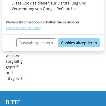
Diese Cookies dienen zur Darstellung und
garantieren
Verwendung von Google ReCaptcha.
wir
herausragende
Leistungen
Weitere Informationen erhalten Sie in unserer
für
Datenschutzerklärung
.
unsere
Patienten.
Auswahl speichern
Cookies akzeptieren
Selbstzahler-
Angebote
werden
sorgfältig
geprüft
und
integriert.
BITTE