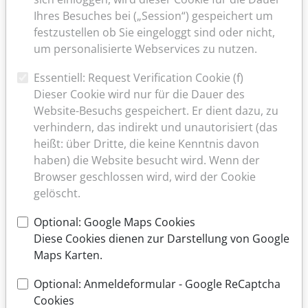
Unsere
Ihres Besuches bei („Session“) gespeichert um
Praxis
festzustellen ob Sie eingeloggt sind oder nicht,
legt
um personalisierte Webservices zu nutzen.
großen
Wert
Essentiell: Request Verification Cookie (f)
auf
Dieser Cookie wird nur für die Dauer des
gut
Website-Besuchs gespeichert. Er dient dazu, zu
ausgebildete,
verhindern, das indirekt und unautorisiert (das
motivierte
heißt: über Dritte, die keine Kenntnis davon
Mitarbeiter
haben) die Website besucht wird. Wenn der
und
Browser geschlossen wird, wird der Cookie
moderne
gelöscht.
Therapiekonzepte.
Optional: Google Maps Cookies
Durch
Diese Cookies dienen zur Darstellung von Google
unser
Maps Karten.
Qualitätsmanagementsystem
und
Optional: Anmeldeformular - Google ReCaptcha
klare
Cookies
Praxisspielregeln